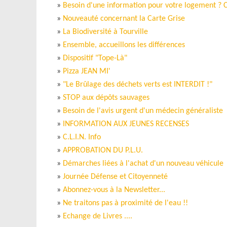
»
Besoin d'une information pour votre logement ? C
»
Nouveauté concernant la Carte Grise
»
La Biodiversité à Tourville
»
Ensemble, accueillons les différences
»
Dispositif "Tope-Là"
»
Pizza JEAN MI'
»
"Le Brûlage des déchets verts est INTERDIT !"
»
STOP aux dépôts sauvages
»
Besoin de l'avis urgent d'un médecin généraliste
»
INFORMATION AUX JEUNES RECENSES
»
C.L.I.N. Info
»
APPROBATION DU P.L.U.
»
Démarches liées à l'achat d'un nouveau véhicule
»
Journée Défense et Citoyenneté
»
Abonnez-vous à la Newsletter...
»
Ne traitons pas à proximité de l'eau !!
»
Echange de Livres ....