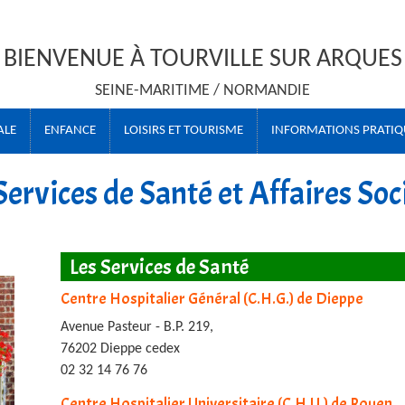
BIENVENUE À TOURVILLE SUR ARQUES
SEINE-MARITIME / NORMANDIE
ALE
ENFANCE
LOISIRS ET TOURISME
INFORMATIONS PRATIQ
Services de Santé et Affaires Soc
Les Services de Santé
Centre Hospitalier Général (C.H.G.) de Dieppe
Avenue Pasteur - B.P. 219,
76202 Dieppe cedex
02 32 14 76 76
Centre Hospitalier Universitaire (C.H.U.) de Rouen